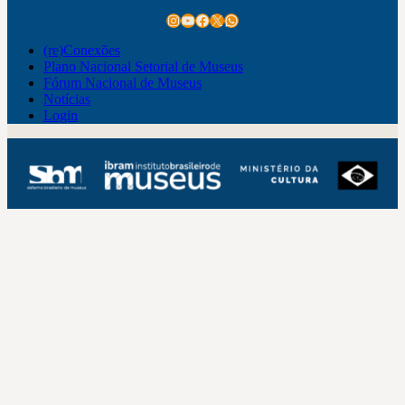
Instagram
Youtube
Facebook
X
WhatsApp
(re)Conexões
Plano Nacional Setorial de Museus
Fórum Nacional de Museus
Notícias
Login