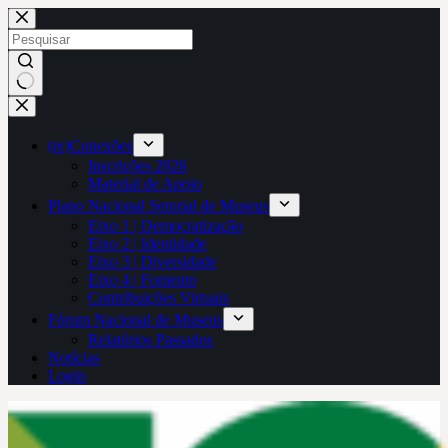
Pular
para
o
conteúdo
Sem
resultados
(re)Conexões
Inscrições 2026
Material de Apoio
Plano Nacional Setorial de Museus
Eixo 1 | Democratização
Eixo 2 | Identidade
Eixo 3 | Diversidade
Eixo 4 | Fomento
Contribuições Virtuais
Fórum Nacional de Museus
Relatórios Passados
Notícias
Login