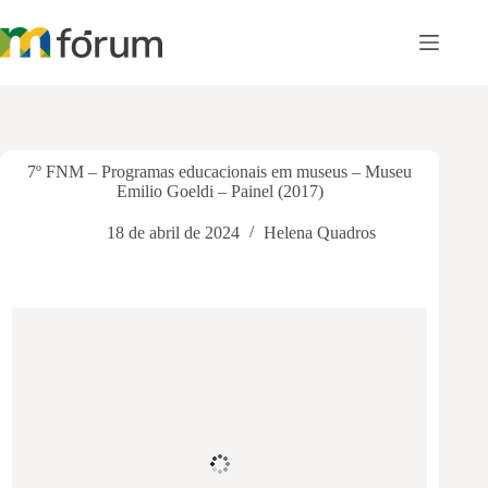
Pular
para
o
conteúdo
7º FNM – Programas educacionais em museus – Museu
Emilio Goeldi – Painel (2017)
18 de abril de 2024
Helena Quadros