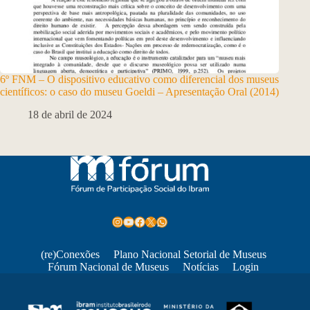
6º FNM – O dispositivo educativo como diferencial dos museus
científicos: o caso do museu Goeldi – Apresentação Oral (2014)
18 de abril de 2024
Instagram
Youtube
Facebook
X
WhatsApp
(re)Conexões
Plano Nacional Setorial de Museus
Fórum Nacional de Museus
Notícias
Login