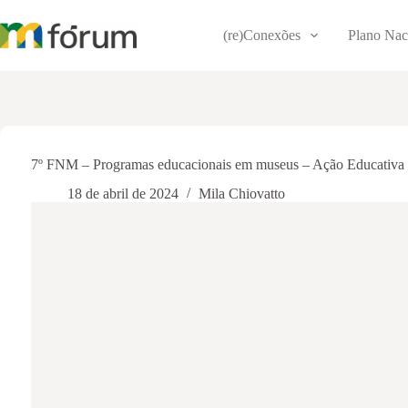
Pular
para
(re)Conexões
Plano Nac
o
conteúdo
7º FNM – Programas educacionais em museus – Ação Educativa d
18 de abril de 2024
Mila Chiovatto