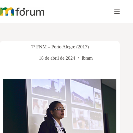
Pular
para
o
conteúdo
7º FNM – Porto Alegre (2017)
18 de abril de 2024
Ibram