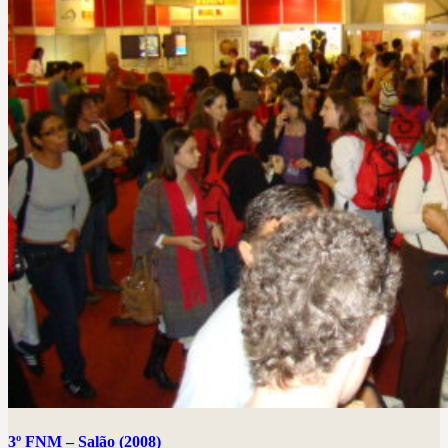
3º FNM – Salão (2008)