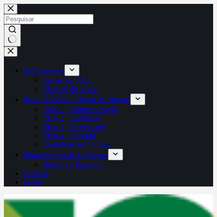
Pular
para
o
conteúdo
Sem
resultados
(re)Conexões
Inscrições 2026
Material de Apoio
Plano Nacional Setorial de Museus
Eixo 1 | Democratização
Eixo 2 | Identidade
Eixo 3 | Diversidade
Eixo 4 | Fomento
Contribuições Virtuais
Fórum Nacional de Museus
Relatórios Passados
Notícias
Login