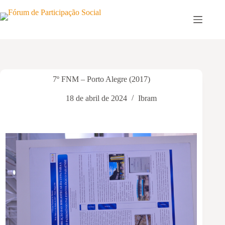
Pular
para
o
conteúdo
7º FNM – Porto Alegre (2017)
18 de abril de 2024
Ibram