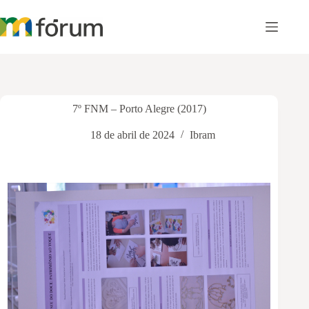
Pular
para
o
conteúdo
7º FNM – Porto Alegre (2017)
18 de abril de 2024
Ibram