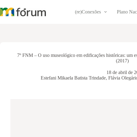
Pular
para
(re)Conexões
Plano Nac
o
conteúdo
7º FNM – O uso museológico em edificações históricas: um e
(2017)
18 de abril de 
Estefani Mikaela Batista Trindade
,
Flávia Olegári