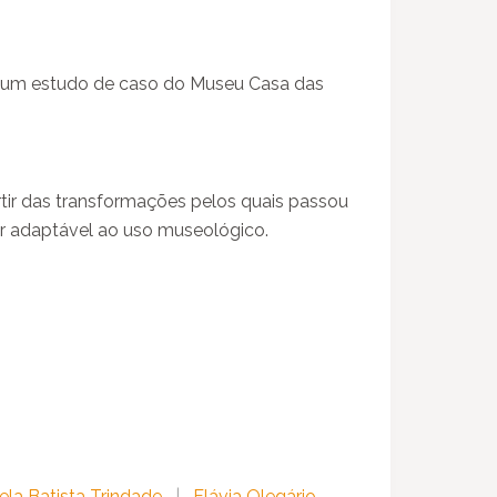
: um estudo de caso do Museu Casa das
rtir das transformações pelos quais passou
r adaptável ao uso museológico.
ela Batista Trindade
|
Flávia Olegário