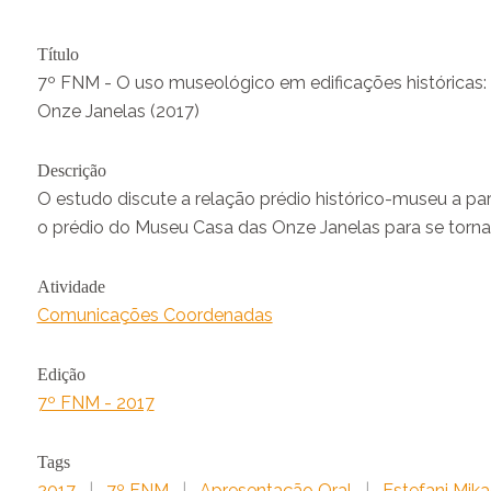
Título
7º FNM - O uso museológico em edificações históricas
Onze Janelas (2017)
Descrição
O estudo discute a relação prédio histórico-museu a pa
o prédio do Museu Casa das Onze Janelas para se torna
Atividade
Comunicações Coordenadas
Edição
7º FNM - 2017
Tags
2017
|
7º FNM
|
Apresentação Oral
|
Estefani Mika