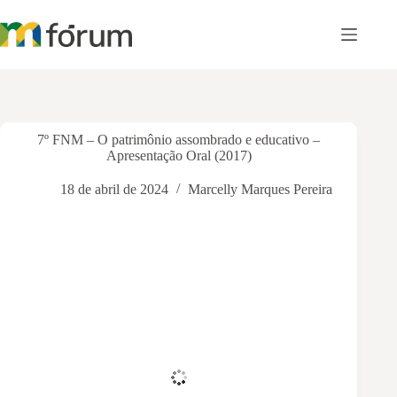
Pular
para
o
conteúdo
7º FNM – O patrimônio assombrado e educativo –
Apresentação Oral (2017)
18 de abril de 2024
Marcelly Marques Pereira