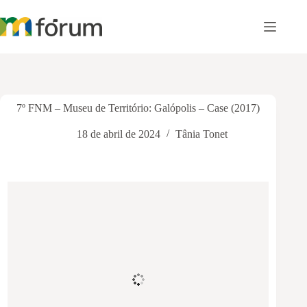
Pular
para
o
conteúdo
7º FNM – Museu de Território: Galópolis – Case (2017)
18 de abril de 2024
Tânia Tonet