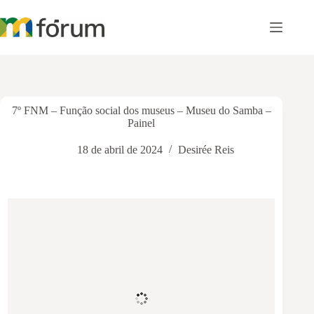
Pular
para
o
conteúdo
7º FNM – Função social dos museus – Museu do Samba –
Painel
18 de abril de 2024
Desirée Reis