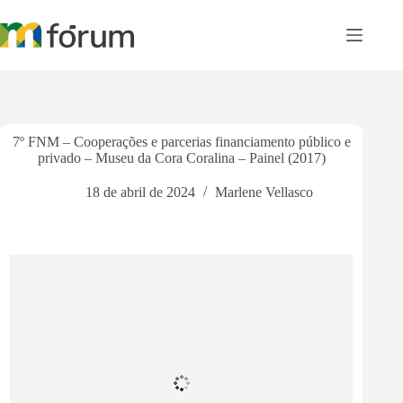
Pular
para
o
conteúdo
7º FNM – Cooperações e parcerias financiamento público e
privado – Museu da Cora Coralina – Painel (2017)
18 de abril de 2024
Marlene Vellasco