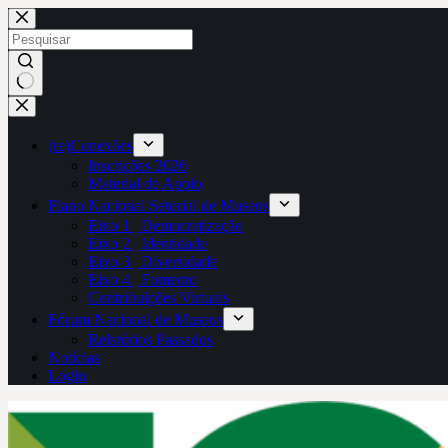
Pular
para
o
conteúdo
Sem
resultados
(re)Conexões
Inscrições 2026
Material de Apoio
Plano Nacional Setorial de Museus
Eixo 1 | Democratização
Eixo 2 | Identidade
Eixo 3 | Diversidade
Eixo 4 | Fomento
Contribuições Virtuais
Fórum Nacional de Museus
Relatórios Passados
Notícias
Login