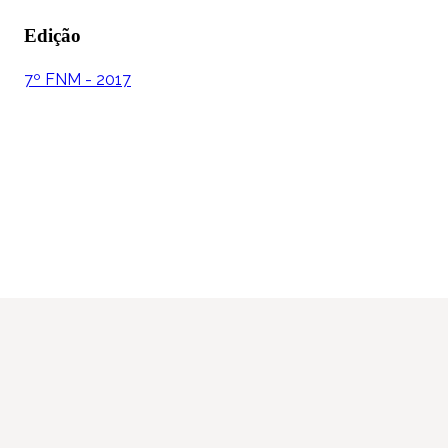
Edição
7º FNM - 2017
Instagram
Youtube
Facebook
X
WhatsApp