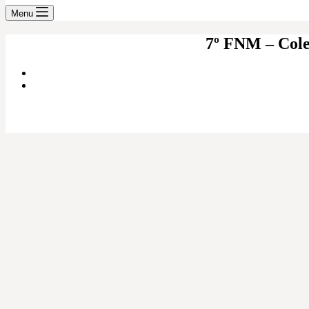
Menu
7º FNM – Coleç