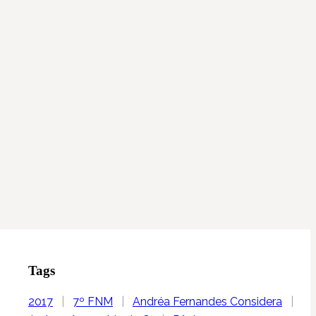
Tags
2017
|
7º FNM
|
Andréa Fernandes Considera
|