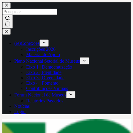
Pular
para
o
conteúdo
Sem
resultados
(re)Conexões
Inscrições 2026
Material de Apoio
Plano Nacional Setorial de Museus
Eixo 1 | Democratização
Eixo 2 | Identidade
Eixo 3 | Diversidade
Eixo 4 | Fomento
Contribuições Virtuais
Fórum Nacional de Museus
Relatórios Passados
Notícias
Login