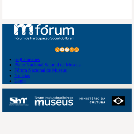
Instagram
Youtube
Facebook
X
WhatsApp
(re)Conexões
Plano Nacional Setorial de Museus
Fórum Nacional de Museus
Notícias
Login