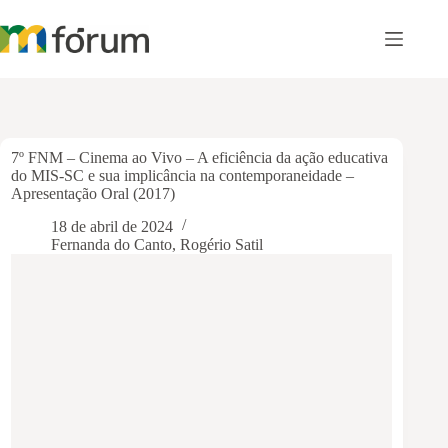
Pular
para
o
conteúdo
7º FNM – Cinema ao Vivo – A eficiência da ação educativa
do MIS-SC e sua implicância na contemporaneidade –
Apresentação Oral (2017)
18 de abril de 2024
Fernanda do Canto
,
Rogério Satil