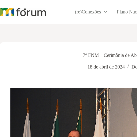
Pular
para
(re)Conexões
Plano Nac
o
conteúdo
7º FNM – Cerimônia de Abe
18 de abril de 2024
Do