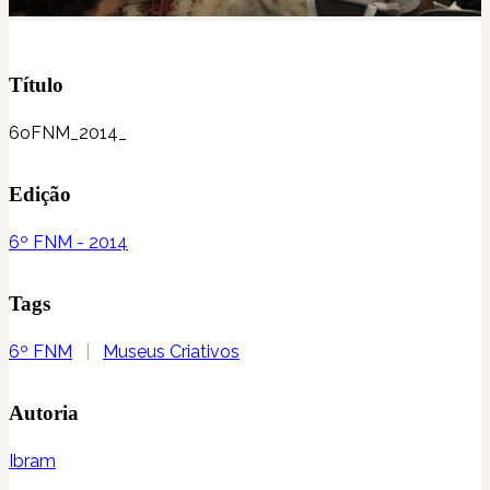
Título
6oFNM_2014_
Edição
6º FNM - 2014
Tags
6º FNM
|
Museus Criativos
Autoria
Ibram