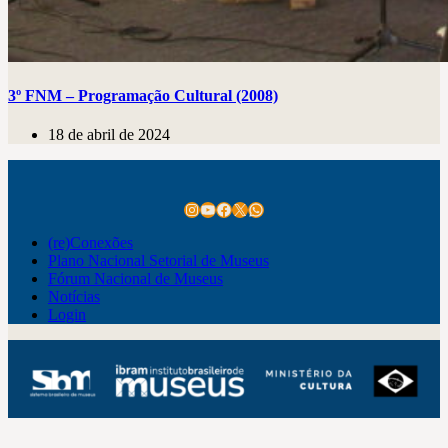
3º FNM – Programação Cultural (2008)
18 de abril de 2024
Instagram
Youtube
Facebook
X
WhatsApp
(re)Conexões
Plano Nacional Setorial de Museus
Fórum Nacional de Museus
Notícias
Login