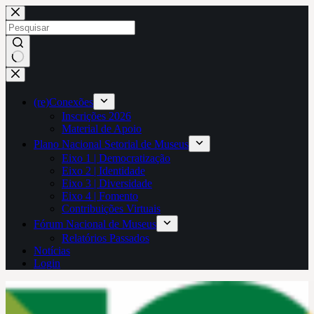
Pular
para
o
conteúdo
Sem
resultados
(re)Conexões
Inscrições 2026
Material de Apoio
Plano Nacional Setorial de Museus
Eixo 1 | Democratização
Eixo 2 | Identidade
Eixo 3 | Diversidade
Eixo 4 | Fomento
Contribuições Virtuais
Fórum Nacional de Museus
Relatórios Passados
Notícias
Login