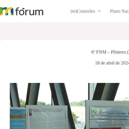
Pular
para
(re)Conexões
Plano Nac
o
conteúdo
6º FNM – Pôsteres 
18 de abril de 202