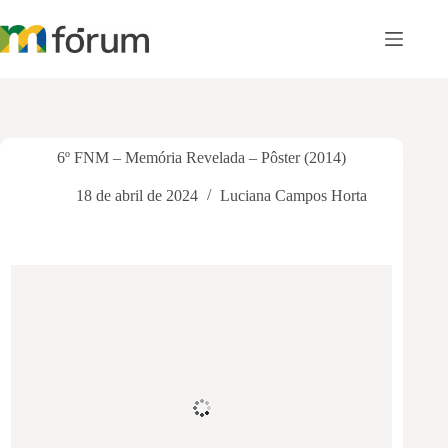
Pular
para
o
conteúdo
6º FNM – Memória Revelada – Pôster (2014)
18 de abril de 2024
Luciana Campos Horta