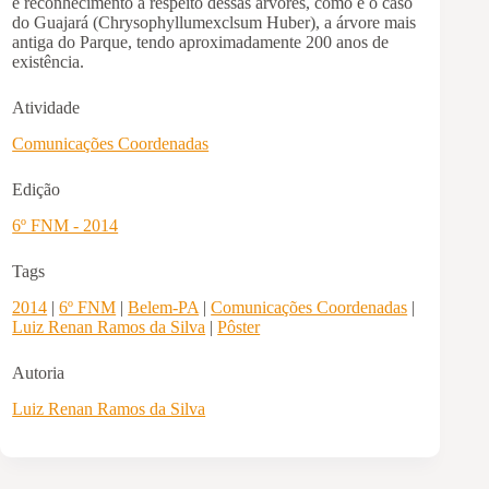
e reconhecimento a respeito dessas árvores, como é o caso
do Guajará (Chrysophyllumexclsum Huber), a árvore mais
antiga do Parque, tendo aproximadamente 200 anos de
existência.
Atividade
Comunicações Coordenadas
Edição
6º FNM - 2014
Tags
2014
|
6º FNM
|
Belem-PA
|
Comunicações Coordenadas
|
Luiz Renan Ramos da Silva
|
Pôster
Autoria
Luiz Renan Ramos da Silva