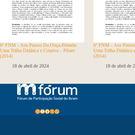
6º FNM – Aos Passos Da Onça-Pintada:
6º FNM – Aos Passos
Uma Trilha Didática e Criativa – Pôster
Uma Trilha Didática e
(2014)
(2014)
18 de abril de 2024
18 de abril de 
Instagram
Youtube
Facebook
X
WhatsApp