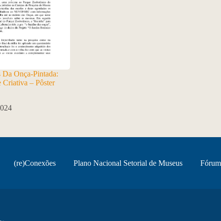
 Da Onça-Pintada:
 Criativa – Pôster
2024
(re)Conexões
Plano Nacional Setorial de Museus
Fórum