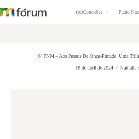
Pular
para
(re)Conexões
Plano Nac
o
conteúdo
6º FNM – Aos Passos Da Onça-Pintada: Uma Trilha 
18 de abril de 2024
Nathália 