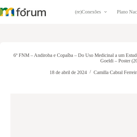
Pular
para
(re)Conexões
Plano Nac
o
conteúdo
6º FNM – Andiroba e Copaíba – Do Uso Medicinal a um Estud
Goeldi – Poster (2
18 de abril de 2024
Camilla Cabral Ferreir