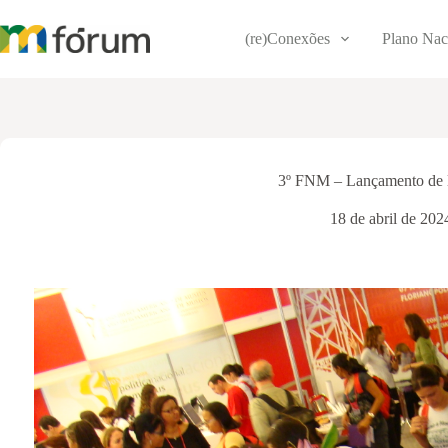
Pular
para
(re)Conexões
Plano Nac
o
conteúdo
3º FNM – Lançamento de l
18 de abril de 202