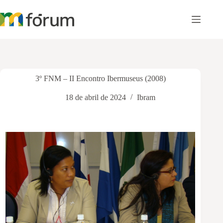
Pular
para
o
conteúdo
3º FNM – II Encontro Ibermuseus (2008)
18 de abril de 2024
Ibram