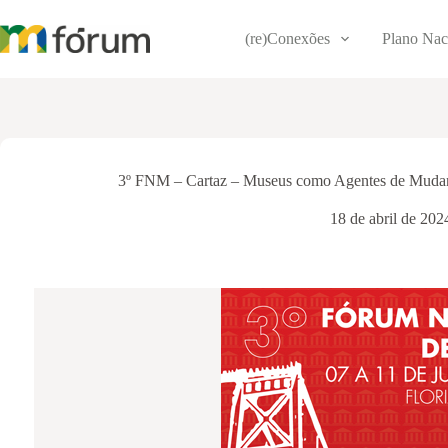
Pular
para
(re)Conexões
Plano Nac
o
conteúdo
3º FNM – Cartaz – Museus como Agentes de Mudan
18 de abril de 202