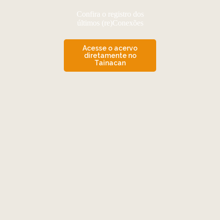
Confira o registro dos
últimos (re)Conexões
Acesse o acervo
diretamente no
Tainacan