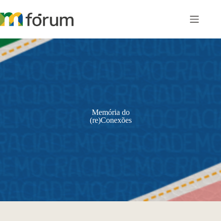
Pular
para
o
conteúdo
Memória do
(re)Conexões