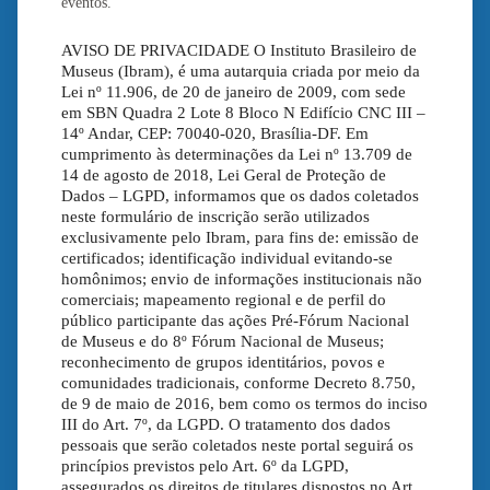
eventos.
AVISO DE PRIVACIDADE O Instituto Brasileiro de
Museus (Ibram), é uma autarquia criada por meio da
Lei nº 11.906, de 20 de janeiro de 2009, com sede
em SBN Quadra 2 Lote 8 Bloco N Edifício CNC III –
14º Andar, CEP: 70040-020, Brasília-DF. Em
cumprimento às determinações da Lei nº 13.709 de
14 de agosto de 2018, Lei Geral de Proteção de
Dados – LGPD, informamos que os dados coletados
neste formulário de inscrição serão utilizados
exclusivamente pelo Ibram, para fins de: emissão de
certificados; identificação individual evitando-se
homônimos; envio de informações institucionais não
comerciais; mapeamento regional e de perfil do
público participante das ações Pré-Fórum Nacional
de Museus e do 8º Fórum Nacional de Museus;
reconhecimento de grupos identitários, povos e
comunidades tradicionais, conforme Decreto 8.750,
de 9 de maio de 2016, bem como os termos do inciso
III do Art. 7º, da LGPD. O tratamento dos dados
pessoais que serão coletados neste portal seguirá os
princípios previstos pelo Art. 6º da LGPD,
assegurados os direitos de titulares dispostos no Art.