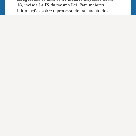
18, incisos I a IX da mesma Lei. Para maiores
informações sobre o processo de tratamento dos
dadosdisponibilizamos o seguinte canal de
informação: lgpd@museus.gov.br; para outras
informações, disponibilizamos o seguinte canal de
informação: secretaria.fnm@museus.gov.br
*
( ) Li e concordo com os termos de uso
Enviar inscrição