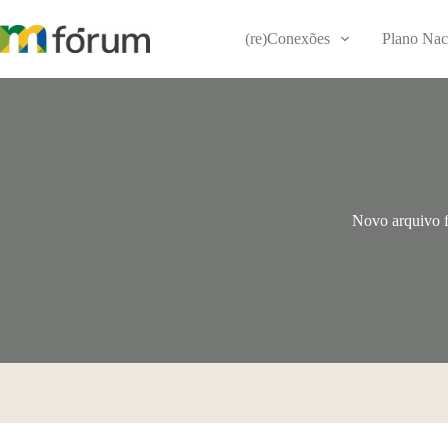
Pular
para
(re)Conexões
Plano Nac
o
conteúdo
Novo arquivo f