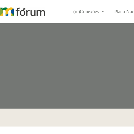
Pular
para
(re)Conexões
Plano Nac
o
conteúdo