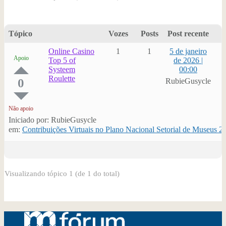
Tópico
Vozes
Posts
Post recente
Online Casino
1
1
5 de janeiro
Apoio
Top 5 of
de 2026 |
Systeem
00:00
Roulette
0
RubieGusycle
Não apoio
Iniciado por: RubieGusycle
em:
Contribuições Virtuais no Plano Nacional Setorial de Museus 2
Visualizando tópico 1 (de 1 do total)