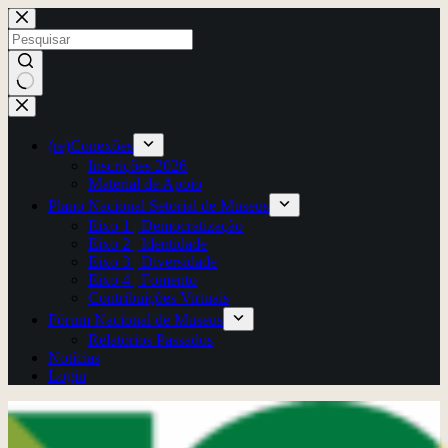
Pular
para
o
conteúdo
Sem
resultados
(re)Conexões
Inscrições 2026
Material de Apoio
Plano Nacional Setorial de Museus
Eixo 1 | Democratização
Eixo 2 | Identidade
Eixo 3 | Diversidade
Eixo 4 | Fomento
Contribuições Virtuais
Fórum Nacional de Museus
Relatórios Passados
Notícias
Login