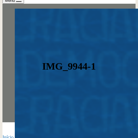
Menu
IMG_9944-1
Início
›
Tag do Tópico: museologiacomunitária