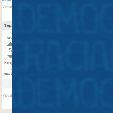
Visualizando tópico 1 (de 1 do total)
Tópico
Vozes
Posts
Post recente
Federalização do
1
1
16 de julho de
Apoio
Projeto Museus
2024 | 13:42
Orgânicos como
Antonio Nyck Wall
uma politica
5
pública
Não apoio
Iniciado por: Antonio Nyck Wallace Tavares Freire
em:
Eixo 2 – Identidade, patrimônio, memória e educação
Visualizando tópico 1 (de 1 do total)