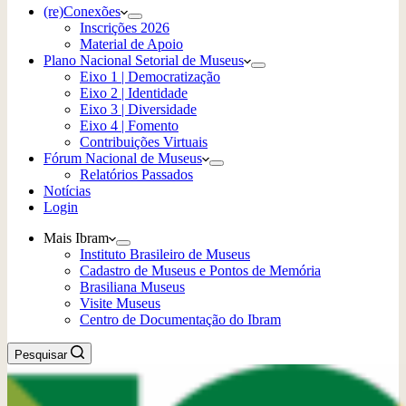
(re)Conexões
Inscrições 2026
Material de Apoio
Plano Nacional Setorial de Museus
Eixo 1 | Democratização
Eixo 2 | Identidade
Eixo 3 | Diversidade
Eixo 4 | Fomento
Contribuições Virtuais
Fórum Nacional de Museus
Relatórios Passados
Notícias
Login
Mais Ibram
Instituto Brasileiro de Museus
Cadastro de Museus e Pontos de Memória
Brasiliana Museus
Visite Museus
Centro de Documentação do Ibram
Pesquisar