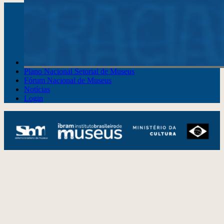
Instagram
Youtube
Facebook
X
WhatsApp
(re)Conexões
Plano Nacional Setorial de Museus
Fórum Nacional de Museus
Notícias
Login