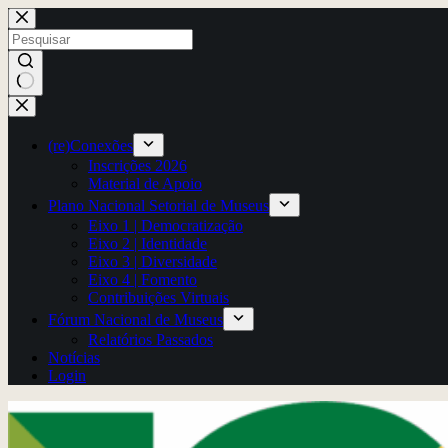
Pular
para
o
conteúdo
Sem
resultados
(re)Conexões
Inscrições 2026
Material de Apoio
Plano Nacional Setorial de Museus
Eixo 1 | Democratização
Eixo 2 | Identidade
Eixo 3 | Diversidade
Eixo 4 | Fomento
Contribuições Virtuais
Fórum Nacional de Museus
Relatórios Passados
Notícias
Login