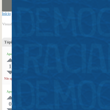
Início
›
Tag do Tópico: memoria
Visualizando 2 tópicos - 1 até 2 (de 2 do total)
Tópico
Inclusão de Gênero, Sexualidade e Diversidade na Ges
Apoio
Iniciado por: Rede LGBTQIA de Memoria e Museologi
em:
Eixo 2 – Identidade, patrimônio, memória e educa
1
Não apoio
Criação do Ecomuseu do Bairro Imperial do Caju – Rio
Apoio
Iniciado por: Fabiana Tavares do Nascimento Keller
em:
Eixo 2 – Identidade, patrimônio, memória e educa
0