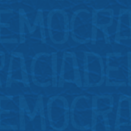
Posts
Post recente
1
20 de outubro de 2024 | 23:20
Rede LGBTQIA de Memoria e Museologia Social
1
12 de julho de 2024 | 23:02
Fabiana Tavares do Nascimento Keller