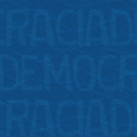
Vozes
tão de Acervo
1
a Social
ção
 de Janeiro
1
ção