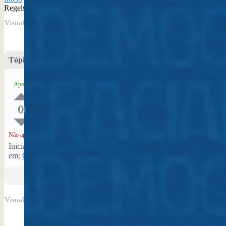
Regels
Visualizando tópico 1 (de 1 do total)
Tópico
Vozes
Posts
Post recente
Jack’s Casino
1
1
3 de
Apoio
Online en ook
dezembro de
Roulette Regels
2025 | 13:03
0
RubieGusycle
Não apoio
Iniciado por: RubieGusycle
em:
Contribuições Virtuais no Plano Nacional Setorial de Museus 2
Visualizando tópico 1 (de 1 do total)