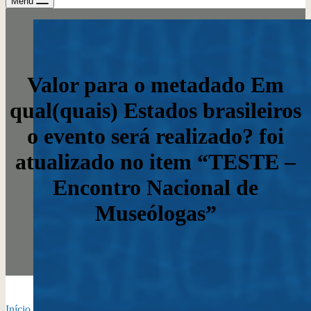
Menu
Valor para o metadado Em
qual(quais) Estados brasileiros
o evento será realizado? foi
atualizado no item “TESTE –
Encontro Nacional de
Museólogas”
Início
›
Tag do Tópico: Jack's Casino Online en ook Roulette