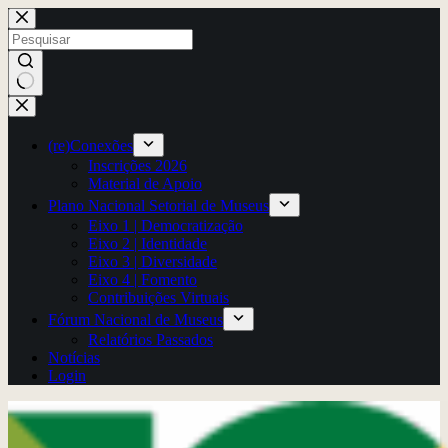
Pular
para
o
conteúdo
Sem
resultados
(re)Conexões
Inscrições 2026
Material de Apoio
Plano Nacional Setorial de Museus
Eixo 1 | Democratização
Eixo 2 | Identidade
Eixo 3 | Diversidade
Eixo 4 | Fomento
Contribuições Virtuais
Fórum Nacional de Museus
Relatórios Passados
Notícias
Login