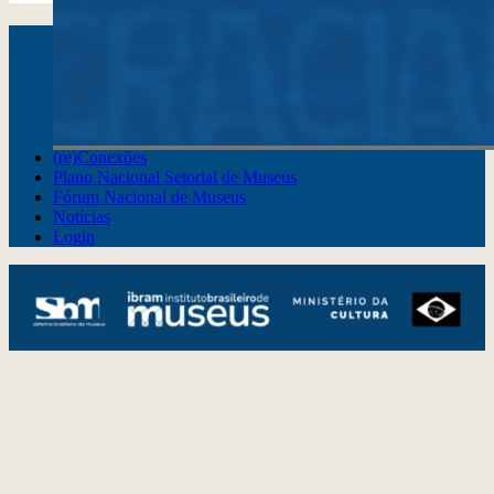
Instagram
Youtube
Facebook
X
WhatsApp
(re)Conexões
Plano Nacional Setorial de Museus
Fórum Nacional de Museus
Notícias
Login