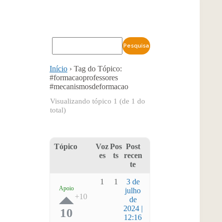
Início
›
Tag do Tópico:
#formacaoprofessores
#mecanismosdeformacao
Visualizando tópico 1 (de 1 do
total)
Tópico
Voz
Pos
Post
es
ts
recen
te
1
1
3 de
Apoio
julho
de
2024 |
10
12:16