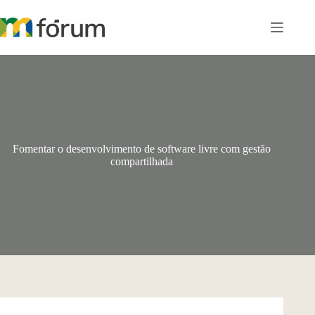
Pular
para
o
conteúdo
Fomentar o desenvolvimento de software livre com gestão
compartilhada