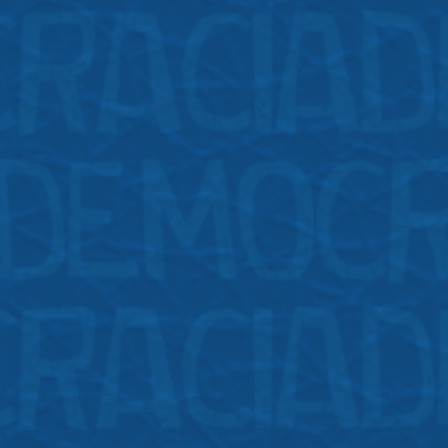
Vozes
1
a no Minc
ade, patrimônio, memória e educação
1