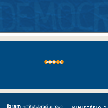
dentidade, patrimônio, memória e educação
Instagram
Youtube
Facebook
X
WhatsApp