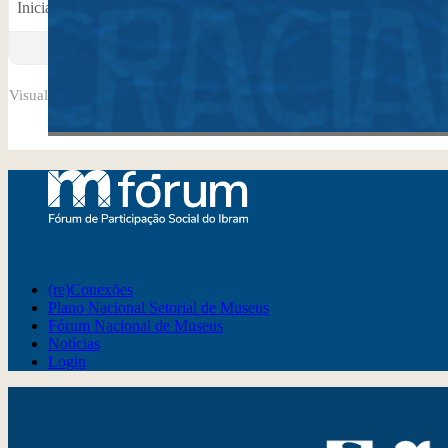
Iniciado por: Fabiana Tavares do Nascimento Keller
em:
Eixo 2 – I
Visualizando 2 tópicos - 1 até 2 (de 2 do total)
(re)Conexões
Plano Nacional Setorial de Museus
Fórum Nacional de Museus
Notícias
Login