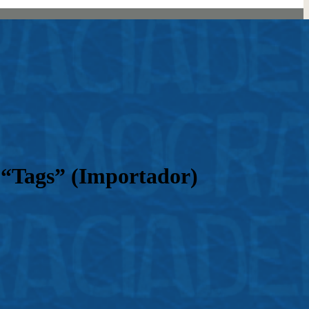
 “Tags” (Importador)