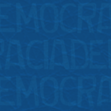
Posts
Post recente
1
11 de julho de 2024 | 10:04
Arnaldo Ricardo do Nascimento
1
12 de julho de 2024 | 23:02
Fabiana Tavares do Nascimento Keller