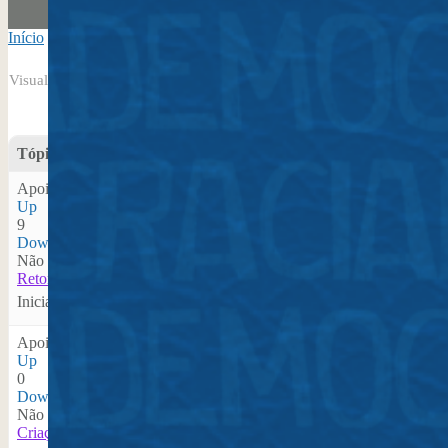
Início
›
Tag do Tópico: Cultura.
Visualizando 2 tópicos - 1 até 2 (de 2 do total)
Tópico
Apoio
Up
9
Down
Não apoio
Retorno da biblioteca pública no Brasil: um equipamento da Cultur
Iniciado por: Arnaldo Ricardo do Nascimento
em:
Eixo 2 – Identid
Apoio
Up
0
Down
Não apoio
Criação do Ecomuseu do Bairro Imperial do Caju – Rio de Janeiro