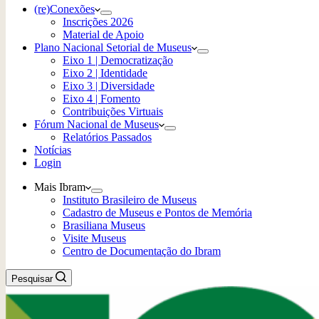
(re)Conexões
Inscrições 2026
Material de Apoio
Plano Nacional Setorial de Museus
Eixo 1 | Democratização
Eixo 2 | Identidade
Eixo 3 | Diversidade
Eixo 4 | Fomento
Contribuições Virtuais
Fórum Nacional de Museus
Relatórios Passados
Notícias
Login
Mais Ibram
Instituto Brasileiro de Museus
Cadastro de Museus e Pontos de Memória
Brasiliana Museus
Visite Museus
Centro de Documentação do Ibram
Pesquisar