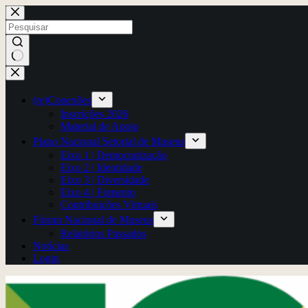
Pular
para
o
conteúdo
Sem
resultados
(re)Conexões
Inscrições 2026
Material de Apoio
Plano Nacional Setorial de Museus
Eixo 1 | Democratização
Eixo 2 | Identidade
Eixo 3 | Diversidade
Eixo 4 | Fomento
Contribuições Virtuais
Fórum Nacional de Museus
Relatórios Passados
Notícias
Login