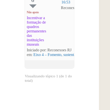
16:53
Reconexoes RJ
Não apoio
Incentivar a
formação de
quadros
permanentes
das
instituições
museais
Iniciado por: Reconexoes RJ
em:
Eixo 4 – Fomento, sustentabilidade e economia 
Visualizando tópico 1 (de 1 do
total)