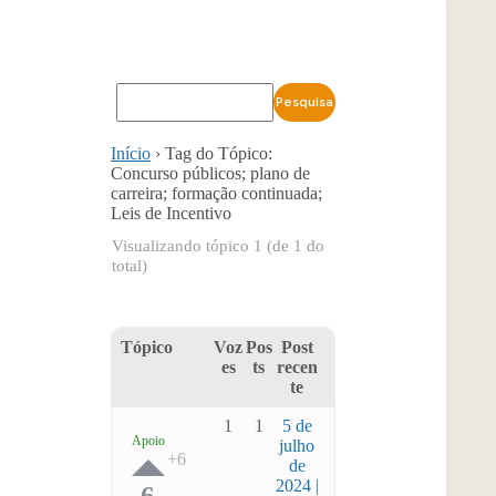
Início
›
Tag do Tópico:
Concurso públicos; plano de
carreira; formação continuada;
Leis de Incentivo
Visualizando tópico 1 (de 1 do
total)
Tópico
Voz
Pos
Post
es
ts
recen
te
1
1
5 de
Apoio
julho
de
2024 |
6