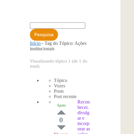
Início
›
Tag do Tópico: Ações
institucionais
Visualizando tópico 1 (de 1 do
total)
Tópico
Vozes
Posts
Post recente
Recon
Apoio
hecer,
divulg
ar e
0
incorp
orar as