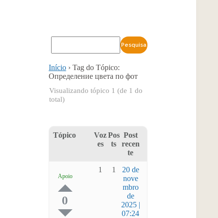
Início
›
Tag do Tópico:
Определение цвета по фот
Visualizando tópico 1 (de 1 do
total)
Tópico
Voz
Pos
Post
es
ts
recen
te
1
1
20 de
Apoio
nove
mbro
de
0
2025 |
07:24