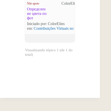
ColorElins
Não apoio
Определен
ие цвета по
фот
Iniciado por: ColorElins
em:
Contribuições Virtuais no Plano Nacional Setori
Visualizando tópico 1 (de 1 do
total)