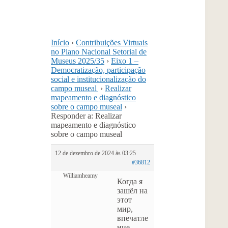
Início
›
Contribuições Virtuais
no Plano Nacional Setorial de
Museus 2025/35
›
Eixo 1 –
Democratização, participação
social e institucionalização do
campo museal
›
Realizar
mapeamento e diagnóstico
sobre o campo museal
›
Responder a: Realizar
mapeamento e diagnóstico
sobre o campo museal
12 de dezembro de 2024 às 03:25
#36812
Williamheamy
Когда я
зашёл на
этот
мир,
впечатле
ние