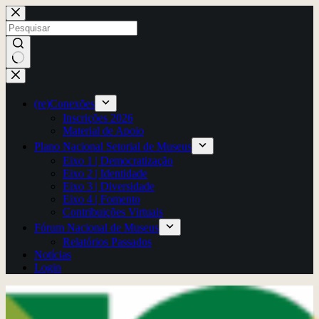
Pular
para
o
conteúdo
Sem
resultados
(re)Conexões
Inscrições 2026
Material de Apoio
Plano Nacional Setorial de Museus
Eixo 1 | Democratização
Eixo 2 | Identidade
Eixo 3 | Diversidade
Eixo 4 | Fomento
Contribuições Virtuais
Fórum Nacional de Museus
Relatórios Passados
Notícias
Login