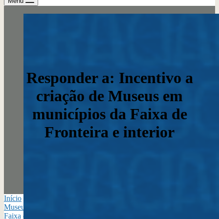
Menu
Responder a: Incentivo a
criação de Museus em
municípios da Faixa de
Fronteira e interior
Início
›
Contribuições Virtuais no Plano Nacional Setorial de
Museus 2025/35
›
Incentivo a criação de Museus em municípios da
Faixa de Fronteira e interior
›
Responder a: Incentivo a criação de