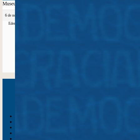
Museus em municípios da Faixa de Fronteira e interior
6 de novembro de 2024 às 14:27
#35806
Edemar Baranek
Utilização da rede de ensino federal (IFs e
UFs) como base e apoio para fortalecimento
de ações museais, bem como pontos para
criação de espaços museais e ações de
mapeamento de cultura.
Amp
Ler mais...
Instagram
Youtube
Facebook
X
WhatsApp
(re)Conexões
Plano Nacional Setorial de Museus
Fórum Nacional de Museus
Notícias
Login