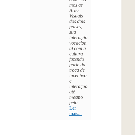
mos as
Artes
Visuais
dos dois
países,
sua
interação
vocacion
al com a
cultura
fazendo
parte da
troca de
incentivo
e
interação
até
mesmo
pelo
Ler
mais...