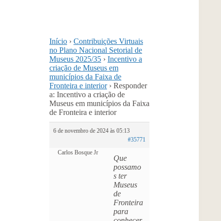
Início
›
Contribuições Virtuais
no Plano Nacional Setorial de
Museus 2025/35
›
Incentivo a
criação de Museus em
municípios da Faixa de
Fronteira e interior
›
Responder
a: Incentivo a criação de
Museus em municípios da Faixa
de Fronteira e interior
6 de novembro de 2024 às 05:13
#35771
Carlos Bosque Jr
Que
possamo
s ter
Museus
de
Fronteira
para
conhecer