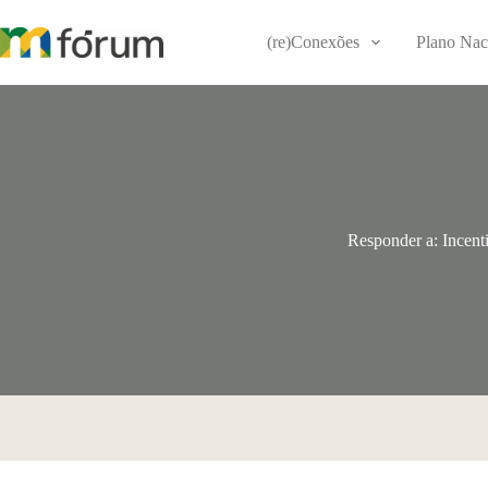
Pular
para
(re)Conexões
Plano Nac
o
conteúdo
Responder a: Incenti