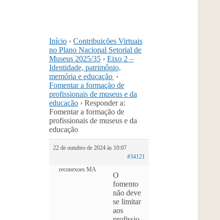
Início
›
Contribuições Virtuais
no Plano Nacional Setorial de
Museus 2025/35
›
Eixo 2 –
Identidade, patrimônio,
memória e educação
›
Fomentar a formação de
profissionais de museus e da
educação
›
Responder a:
Fomentar a formação de
profissionais de museus e da
educação
22 de outubro de 2024 às 10:07
#34121
reconexoes MA
O
fomento
não deve
se limitar
aos
profissio