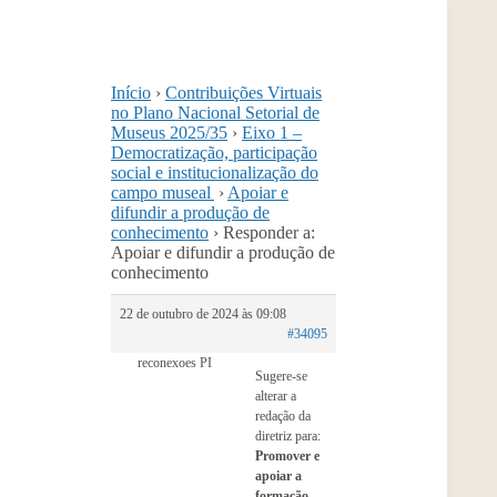
Início
›
Contribuições Virtuais
no Plano Nacional Setorial de
Museus 2025/35
›
Eixo 1 –
Democratização, participação
social e institucionalização do
campo museal
›
Apoiar e
difundir a produção de
conhecimento
›
Responder a:
Apoiar e difundir a produção de
conhecimento
22 de outubro de 2024 às 09:08
#34095
reconexoes PI
Sugere-se
alterar a
redação da
diretriz para:
Promover e
apoiar a
formação,