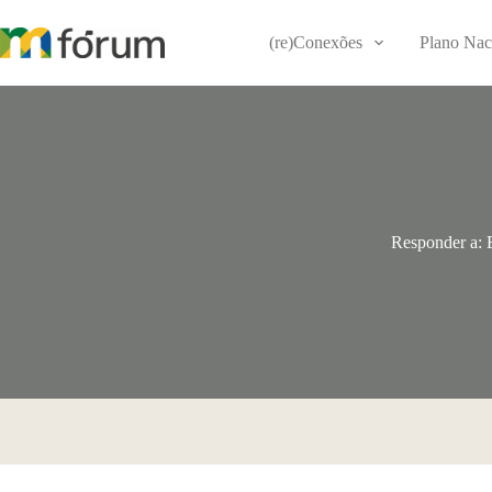
Pular
para
(re)Conexões
Plano Nac
o
conteúdo
Responder a: E