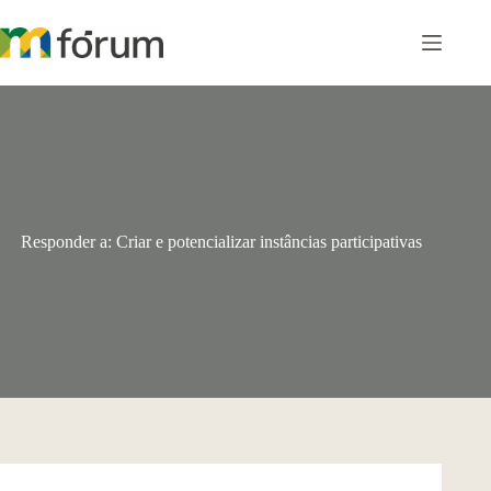
Pular
para
o
conteúdo
Responder a: Criar e potencializar instâncias participativas