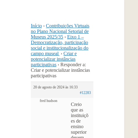
Início
›
Contribuições Virtuais
no Plano Nacional Setorial de
Museus 2025/35
›
Eixo 1 –
Democratização, participação
social e institucionalização do
campo museal
›
Criar e
potencializar instâncias
participativas
›
Responder a:
Criar e potencializar instâncias
participativas
20 de agosto de 2024 às 16:33
#12283
fred hudson
Creio
que as
instituiçõ
es de
ensino
superior
devem