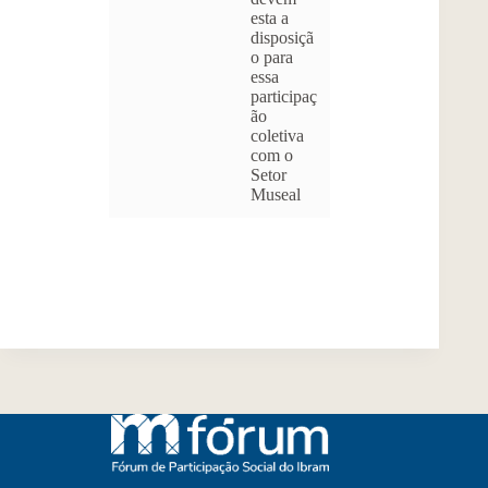
esta a
disposiçã
o para
essa
participaç
ão
coletiva
com o
Setor
Museal