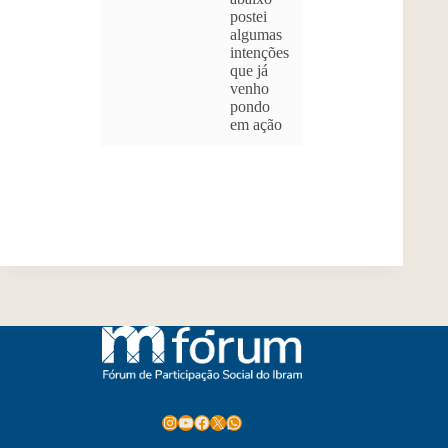
postei
algumas
intenções
que já
venho
pondo
em ação
Instagram
Youtube
Facebook
X
WhatsApp