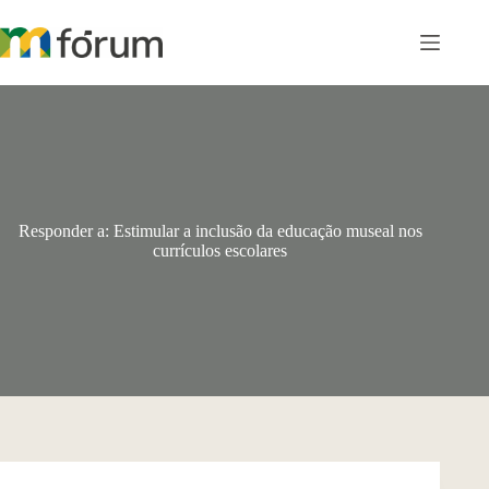
Pular
para
o
conteúdo
Responder a: Estimular a inclusão da educação museal nos
currículos escolares