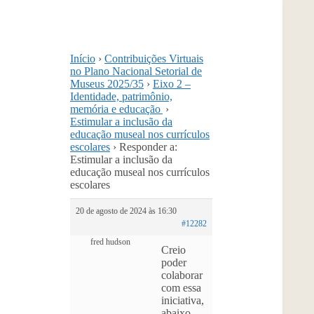
Início
›
Contribuições Virtuais
no Plano Nacional Setorial de
Museus 2025/35
›
Eixo 2 –
Identidade, patrimônio,
memória e educação
›
Estimular a inclusão da
educação museal nos currículos
escolares
›
Responder a:
Estimular a inclusão da
educação museal nos currículos
escolares
20 de agosto de 2024 às 16:30
#12282
fred hudson
Creio
poder
colaborar
com essa
iniciativa,
abaixo