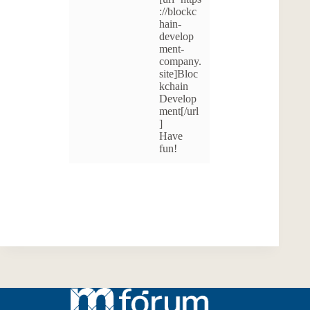
://blockc
hain-
develop
ment-
company.
site]Bloc
kchain
Develop
ment[/url
]
Have
fun!