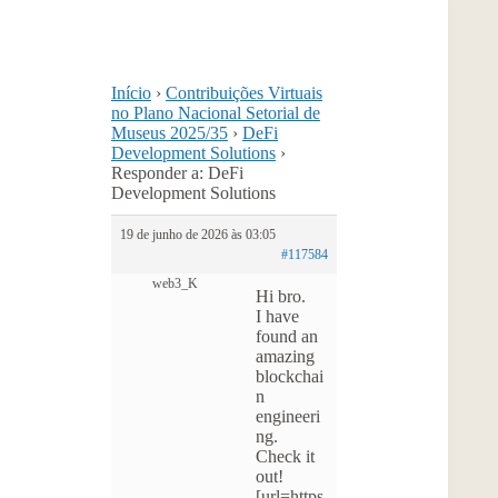
Início
›
Contribuições Virtuais
no Plano Nacional Setorial de
Museus 2025/35
›
DeFi
Development Solutions
›
Responder a: DeFi
Development Solutions
19 de junho de 2026 às 03:05
#117584
web3_K
Hi bro.
I have
found an
amazing
blockchai
n
engineeri
ng.
Check it
out!
[url=https