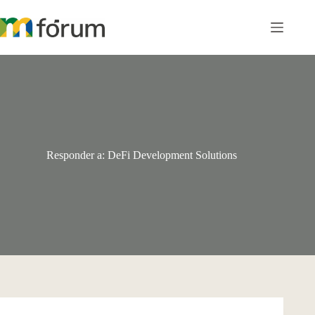
Pular
para
o
conteúdo
Responder a: DeFi Development Solutions