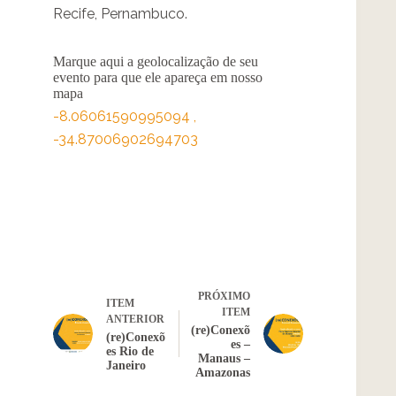
Recife, Pernambuco.
Marque aqui a geolocalização de seu
evento para que ele apareça em nosso
mapa
-8.06061590995094
,
-34.87006902694703
PRÓXIMO
ITEM
ITEM
ANTERIOR
(re)Conexõ
(re)Conexõ
es –
es Rio de
Manaus –
Janeiro
Amazonas